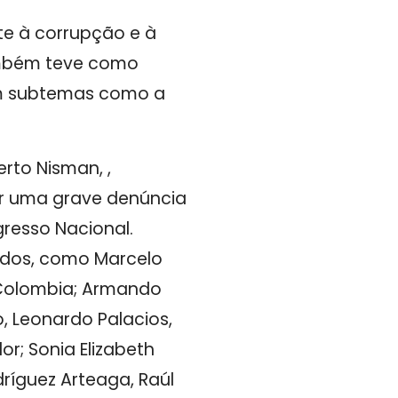
te à corrupção e à
também teve como
com subtemas como a
rto Nisman, ,
ar uma grave denúncia
resso Nacional.
idos, como Marcelo
a Colombia; Armando
, Leonardo Palacios,
r; Sonia Elizabeth
ríguez Arteaga, Raúl