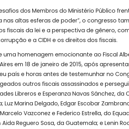
safios dos Membros do Ministério Público fren
a nas altas esferas de poder”, o congresso 
s fiscais da lei e a perspectiva de gênero, 
orrupção e a CIDH e os direitos dos fiscais.
-se uma homenagem emocionante ao Fiscal Albe
ires em 18 de janeiro de 2015, após apresent
seu país e horas antes de testemunhar no Cong
dos outros fiscais assassinados e persegu
ibíades Libreros e Esperanza Navas Sánchez, d
ca; Luz Marina Delgado, Edgar Escobar Zambrano
arcelo Vazconez e Federico Estrella, do Equado
 Aida Reguero Sosa, da Guatemala; e Lenin Rod