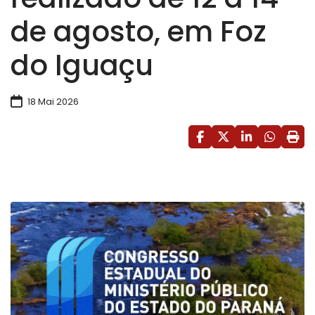
de agosto, em Foz
do Iguaçu
18 Mai 2026
Facebook
X (formerly Twitt
LinkedIn
HELIX_U
Impri